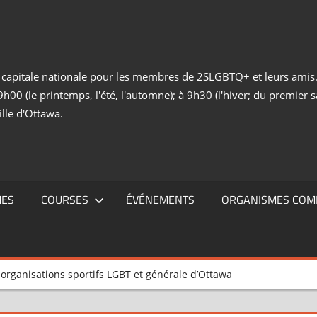
a capitale nationale pour les membres de 2SLGBTQ+ et leurs amis.
h00 (le printemps, l'été, l'automne); à 9h30 (l'hiver; du premier
ille d'Ottawa.
ES
COURSES
ÉVÉNEMENTS
ORGANISMES COM
 organisations sportifs LGBT et générale d’Ottawa