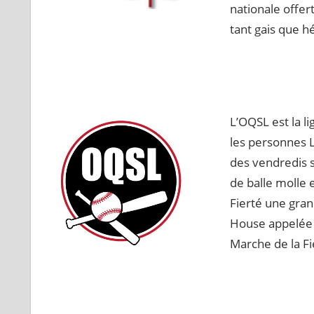
nationale offer
tant gais que h
L’OQSL est la l
les personnes L
des vendredis s
de balle molle 
Fierté une gra
House appelée «
Marche de la Fi