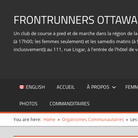
Skip
to
FRONTRUNNERS OTTAWA
content
Un club de course à pied et de marche dans la région de l
(à 17h00; les femmes seulement) et les samedis matins (à 9
inclusivement)) au 111, rue Lisgar, à l'entrée de l'hôtel de v
ENGLISH
ACCUEIL
À PROPOS
FEMM
PHOTOS
COMMANDITAIRES
You are here:
Home
Organismes Communautaires
Les